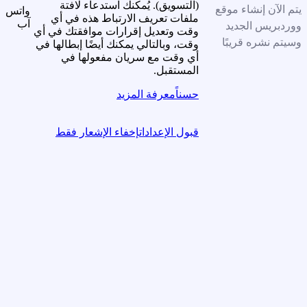
(التسويق). يُمكنك استدعاء لافتة
يتم الآن إنشاء موقع
واتس
ملفات تعريف الارتباط هذه في أي
آب
ووردبريس الجديد
وقت وتعديل إقرارات موافقتك في أي
وسيتم نشره قريبًا
وقت، وبالتالي يمكنك أيضًا إبطالها في
أي وقت مع سريان مفعولها في
المستقبل.
حسناً
معرفة المزيد
قبول الإعدادات
إخفاء الإشعار فقط