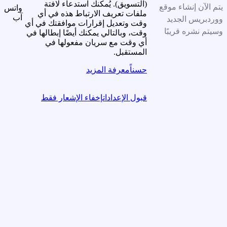
(التسويق). يُمكنك استدعاء لافتة
يتم الآن إنشاء موقع
واتس
ملفات تعريف الارتباط هذه في أي
آب
ووردبريس الجديد
وقت وتعديل إقرارات موافقتك في أي
وسيتم نشره قريبًا
وقت، وبالتالي يمكنك أيضًا إبطالها في
أي وقت مع سريان مفعولها في
المستقبل.
حسناً
معرفة المزيد
قبول الإعدادات
إخفاء الإشعار فقط