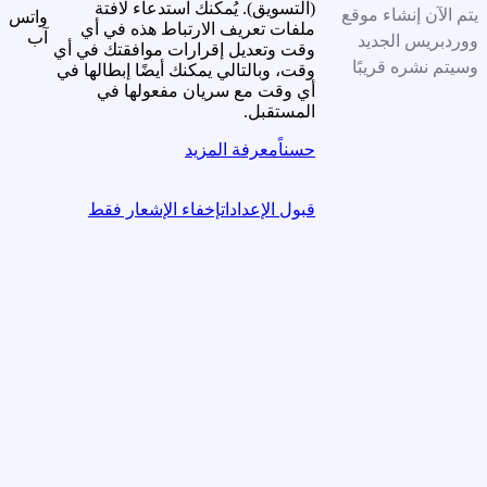
(التسويق). يُمكنك استدعاء لافتة
يتم الآن إنشاء موقع
واتس
ملفات تعريف الارتباط هذه في أي
آب
ووردبريس الجديد
وقت وتعديل إقرارات موافقتك في أي
وسيتم نشره قريبًا
وقت، وبالتالي يمكنك أيضًا إبطالها في
أي وقت مع سريان مفعولها في
المستقبل.
حسناً
معرفة المزيد
قبول الإعدادات
إخفاء الإشعار فقط