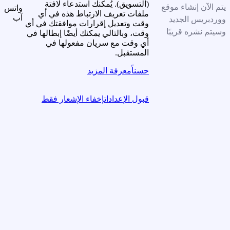
(التسويق). يُمكنك استدعاء لافتة
يتم الآن إنشاء موقع
واتس
ملفات تعريف الارتباط هذه في أي
آب
ووردبريس الجديد
وقت وتعديل إقرارات موافقتك في أي
وسيتم نشره قريبًا
وقت، وبالتالي يمكنك أيضًا إبطالها في
أي وقت مع سريان مفعولها في
المستقبل.
حسناً
معرفة المزيد
قبول الإعدادات
إخفاء الإشعار فقط